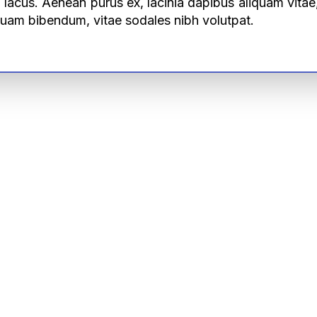
d lacus. Aenean purus ex, lacinia dapibus aliquam vita
quam bibendum, vitae sodales nibh volutpat.