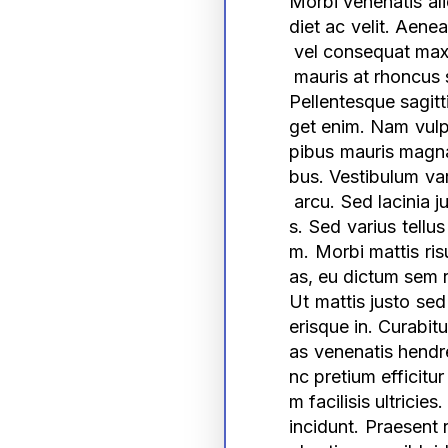
Morbi venenatis ali
diet ac velit. Aenea
 vel consequat max
 mauris at rhoncus 
Pellentesque sagitti
get enim. Nam vulp
pibus mauris magna
bus. Vestibulum var
 arcu. Sed lacinia 
s. Sed varius tellus
m. Morbi mattis ris
as, eu dictum sem r
Ut mattis justo sed
erisque in. Curabit
as venenatis hendre
nc pretium efficitu
m facilisis ultricie
incidunt. Praesent