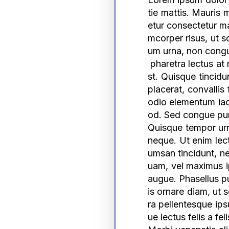
tie mattis. Mauris 
etur consectetur ma
mcorper risus, ut s
um urna, non congu
 pharetra lectus at
st. Quisque tincidu
placerat, convallis
odio elementum iacu
od. Sed congue puru
Quisque tempor urn
neque. Ut enim lect
umsan tincidunt, ne
uam, vel maximus ip
augue. Phasellus p
is ornare diam, ut 
ra pellentesque ips
ue lectus felis a f