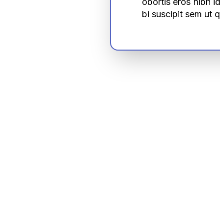
obortis eros nibh i
bi suscipit sem ut 