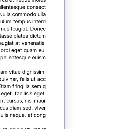
Pellentesque consect
. Nulla commodo ulla
ibulum tempus interd
imus feugiat. Donec
itasse platea dictum
eugiat at venenatis 
 Morbi eget quam eu 
s pellentesque euism
am vitae dignissim 
lvinar, felis ut acc
tiam fringilla sem q
get, facilisis eget 
t cursus, nisl maur
ncus diam sed, viver
culis neque, at cong