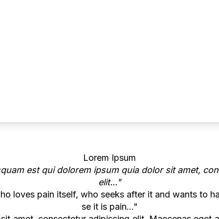
Lorem Ipsum
uam est qui dolorem ipsum quia dolor sit amet, cons
elit..."
o loves pain itself, who seeks after it and wants to h
se it is pain..."
sit amet, consectetur adipiscing elit. Maecenas eget 