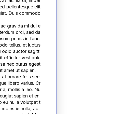
at lacinia ut, imper
Sed pellentesque elit
ugiat. Duis commodo
, ac gravida mi dui e
terdum orci, sed da
sum primis in fauci
do tellus, et luctus
 odio auctor sagitti
t efficitur vestibulu
assa nec purus egest
t amet ut sapien.
at ornare felis scel
ue libero varius. Cr
 a, mollis a leo. Nu
eugiat sapien et eni
o eu nulla volutpat t
olestie nulla, ac l