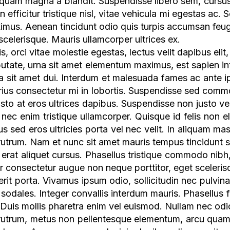
quam magna a blandit. Suspendisse libero sem, cursus 
n efficitur tristique nisl, vitae vehicula mi egestas ac. 
imus. Aenean tincidunt odio quis turpis accumsan fe
scelerisque. Mauris ullamcorper ultrices ex.
s, orci vitae molestie egestas, lectus velit dapibus elit
utate, urna sit amet elementum maximus, est sapien in
 sit amet dui. Interdum et malesuada fames ac ante ip
ius consectetur mi in lobortis. Suspendisse sed commo
justo at eros ultrices dapibus. Suspendisse non justo vel
 nec enim tristique ullamcorper. Quisque id felis non eli
us sed eros ultricies porta vel nec velit. In aliquam m
utrum. Nam et nunc sit amet mauris tempus tincidunt si
 erat aliquet cursus. Phasellus tristique commodo nibh, 
ur consectetur augue non neque porttitor, eget scelerisq
rit porta. Vivamus ipsum odio, sollicitudin nec pulvinar
r sodales. Integer convallis interdum mauris. Phasellus f
s. Duis mollis pharetra enim vel euismod. Nullam nec odi
 rutrum, metus non pellentesque elementum, arcu quam m