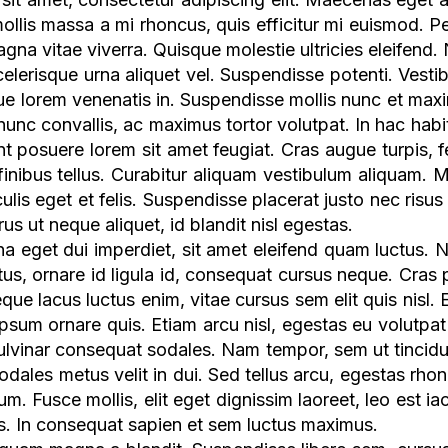
mollis massa a mi rhoncus, quis efficitur mi euismod. 
gna vitae viverra. Quisque molestie ultricies eleifend
celerisque urna aliquet vel. Suspendisse potenti. Vest
e lorem venenatis in. Suspendisse mollis nunc et max
 nunc convallis, ac maximus tortor volutpat. In hac hab
nt posuere lorem sit amet feugiat. Cras augue turpis, f
 finibus tellus. Curabitur aliquam vestibulum aliquam.
lis eget et felis. Suspendisse placerat justo nec risu
s ut neque aliquet, id blandit nisl egestas.
a eget dui imperdiet, sit amet eleifend quam luctus. N
us, ornare id ligula id, consequat cursus neque. Cras pu
que lacus luctus enim, vitae cursus sem elit quis nisl. E
sum ornare quis. Etiam arcu nisl, egestas eu volutpat e
ulvinar consequat sodales. Nam tempor, sem ut tincidun
sodales metus velit in dui. Sed tellus arcu, egestas rho
um. Fusce mollis, elit eget dignissim laoreet, leo est ia
elis. In consequat sapien et sem luctus maximus.