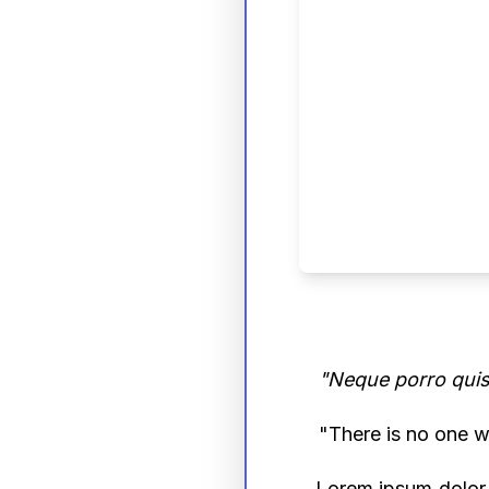
"Neque porro quisq
"There is no one wh
Lorem ipsum dolor 