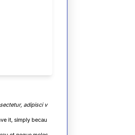
ectetur, adipisci v
ave it, simply becau
arcu et neque moles