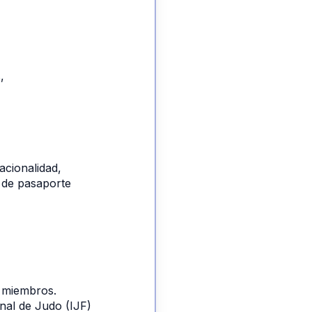
 
, 
 
cionalidad, 
 de pasaporte 
s miembros.
nal de Judo (IJF) 