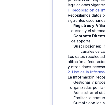
legislaciones vigent
1. Recopilación de I
Recopilamos datos pe
siguientes escenarios
Registros y Afili
cursos y el sistem
Contacto Direct
de soporte.
Suscripciones:
 I
           canales de 
Los datos recolectad
afiliación a federac
y otros datos necesar
2. Uso de la Informa
La información recop
Gestionar y proce
organizadas por la
Administrar el sis
Facilitar la comu
Cumplir con los r