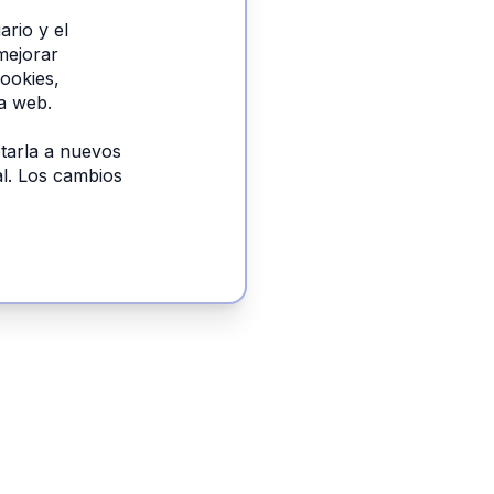
rio y el 
mejorar 
ookies, 
la web.
tarla a nuevos 
al. Los cambios 