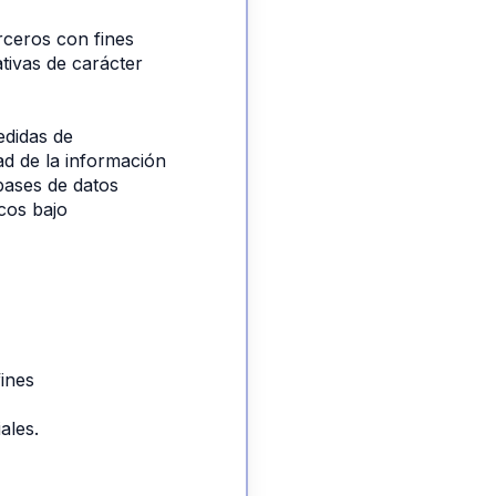
rceros con fines 
ativas de carácter 
didas de 
ad de la información 
bases de datos 
cos bajo 
ines 
ales.
 