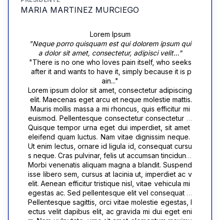
MARIA MARTINEZ MURCIEGO
Lorem Ipsum
"Neque porro quisquam est qui dolorem ipsum qui
a dolor sit amet, consectetur, adipisci velit..."
"There is no one who loves pain itself, who seeks
 after it and wants to have it, simply because it is p
ain..."
Lorem ipsum dolor sit amet, consectetur adipiscing
 elit. Maecenas eget arcu et neque molestie mattis.
 Mauris mollis massa a mi rhoncus, quis efficitur mi 
euismod. Pellentesque consectetur consectetur m
agna vitae viverra. Quisque molestie ultricies eleif
Quisque tempor urna eget dui imperdiet, sit amet 
end. Nulla commodo ullamcorper risus, ut sceleris
eleifend quam luctus. Nam vitae dignissim neque. 
que urna aliquet vel. Suspendisse potenti. Vestibul
Ut enim lectus, ornare id ligula id, consequat cursu
um tempus interdum urna, non congue lorem vene
s neque. Cras pulvinar, felis ut accumsan tincidunt, 
natis in. Suspendisse mollis nunc et maximus feugi
neque lacus luctus enim, vitae cursus sem elit quis 
Morbi venenatis aliquam magna a blandit. Suspend
at. Donec pharetra lectus at nunc convallis, ac max
nisl. Etiam fringilla sem quam, vel maximus ipsum or
isse libero sem, cursus at lacinia ut, imperdiet ac v
imus tortor volutpat. In hac habitasse platea dictum
nare quis. Etiam arcu nisl, egestas eu volutpat eget
elit. Aenean efficitur tristique nisl, vitae vehicula mi 
st. Quisque tincidunt posuere lorem sit amet feugia
, facilisis eget augue. Phasellus pulvinar consequa
egestas ac. Sed pellentesque elit vel consequat m
t. Cras augue turpis, feugiat at venenatis placerat, 
t sodales. Nam tempor, sem ut tincidunt cursus, nisl
aximus. Aenean tincidunt odio quis turpis accumsa
Pellentesque sagittis, orci vitae molestie egestas, l
convallis finibus tellus. Curabitur aliquam vestibulu
 mauris ornare diam, ut sodales metus velit in dui. S
n feugiat. Duis commodo mauris at rhoncus sceleri
ectus velit dapibus elit, ac gravida mi dui eget eni