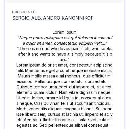
PRESIDENTE
SERGIO ALEJANDRO KANONNIKOF
Lorem Ipsum
"Neque porro quisquam est qui dolorem ipsum qui
a dolor sit amet, consectetur, adipisci velit..."
"There is no one who loves pain itself, who seeks
 after it and wants to have it, simply because it is p
ain..."
Lorem ipsum dolor sit amet, consectetur adipiscing
 elit. Maecenas eget arcu et neque molestie mattis.
 Mauris mollis massa a mi rhoncus, quis efficitur mi 
euismod. Pellentesque consectetur consectetur m
agna vitae viverra. Quisque molestie ultricies eleif
Quisque tempor urna eget dui imperdiet, sit amet 
end. Nulla commodo ullamcorper risus, ut sceleris
eleifend quam luctus. Nam vitae dignissim neque. 
que urna aliquet vel. Suspendisse potenti. Vestibul
Ut enim lectus, ornare id ligula id, consequat cursu
um tempus interdum urna, non congue lorem vene
s neque. Cras pulvinar, felis ut accumsan tincidunt, 
natis in. Suspendisse mollis nunc et maximus feugi
neque lacus luctus enim, vitae cursus sem elit quis 
Morbi venenatis aliquam magna a blandit. Suspend
at. Donec pharetra lectus at nunc convallis, ac max
nisl. Etiam fringilla sem quam, vel maximus ipsum or
isse libero sem, cursus at lacinia ut, imperdiet ac v
imus tortor volutpat. In hac habitasse platea dictum
nare quis. Etiam arcu nisl, egestas eu volutpat eget
elit. Aenean efficitur tristique nisl, vitae vehicula mi 
st. Quisque tincidunt posuere lorem sit amet feugia
, facilisis eget augue. Phasellus pulvinar consequa
egestas ac. Sed pellentesque elit vel consequat m