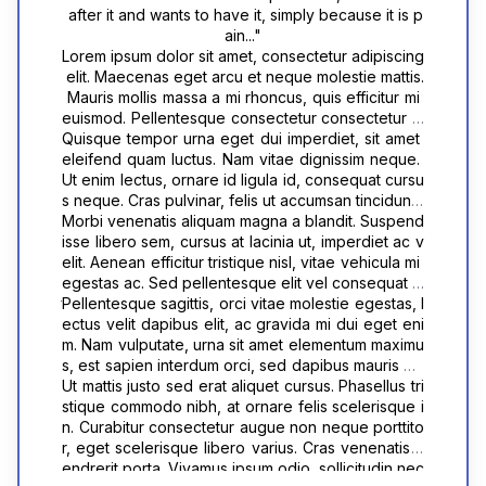
 after it and wants to have it, simply because it is p
ain..."
Lorem ipsum dolor sit amet, consectetur adipiscing
 elit. Maecenas eget arcu et neque molestie mattis.
 Mauris mollis massa a mi rhoncus, quis efficitur mi 
euismod. Pellentesque consectetur consectetur m
agna vitae viverra. Quisque molestie ultricies eleif
Quisque tempor urna eget dui imperdiet, sit amet 
end. Nulla commodo ullamcorper risus, ut sceleris
eleifend quam luctus. Nam vitae dignissim neque. 
que urna aliquet vel. Suspendisse potenti. Vestibul
Ut enim lectus, ornare id ligula id, consequat cursu
um tempus interdum urna, non congue lorem vene
s neque. Cras pulvinar, felis ut accumsan tincidunt, 
natis in. Suspendisse mollis nunc et maximus feugi
neque lacus luctus enim, vitae cursus sem elit quis 
Morbi venenatis aliquam magna a blandit. Suspend
at. Donec pharetra lectus at nunc convallis, ac max
nisl. Etiam fringilla sem quam, vel maximus ipsum or
isse libero sem, cursus at lacinia ut, imperdiet ac v
imus tortor volutpat. In hac habitasse platea dictum
nare quis. Etiam arcu nisl, egestas eu volutpat eget
elit. Aenean efficitur tristique nisl, vitae vehicula mi 
st. Quisque tincidunt posuere lorem sit amet feugia
, facilisis eget augue. Phasellus pulvinar consequa
egestas ac. Sed pellentesque elit vel consequat m
t. Cras augue turpis, feugiat at venenatis placerat, 
t sodales. Nam tempor, sem ut tincidunt cursus, nisl
aximus. Aenean tincidunt odio quis turpis accumsa
Pellentesque sagittis, orci vitae molestie egestas, l
convallis finibus tellus. Curabitur aliquam vestibulu
 mauris ornare diam, ut sodales metus velit in dui. S
n feugiat. Duis commodo mauris at rhoncus sceleri
ectus velit dapibus elit, ac gravida mi dui eget eni
m aliquam. Morbi eget quam eu odio elementum ia
ed tellus arcu, egestas rhoncus diam sed, viverra 
sque. Mauris ullamcorper ultrices ex.
m. Nam vulputate, urna sit amet elementum maximu
culis eget et felis. Suspendisse placerat justo nec 
pellentesque ipsum. Fusce mollis, elit eget dignissi
s, est sapien interdum orci, sed dapibus mauris ma
risus pellentesque euismod. Sed congue purus ut 
m laoreet, leo est iaculis neque, at congue lectus f
gna sit amet dui. Interdum et malesuada fames ac 
Ut mattis justo sed erat aliquet cursus. Phasellus tri
neque aliquet, id blandit nisl egestas.
elis a felis. In consequat sapien et sem luctus maxi
ante ipsum primis in faucibus. Vestibulum varius co
stique commodo nibh, at ornare felis scelerisque i
mus.
nsectetur mi in lobortis. Suspendisse sed commod
n. Curabitur consectetur augue non neque porttito
o tellus, et luctus arcu. Sed lacinia justo at eros ultri
r, eget scelerisque libero varius. Cras venenatis h
ces dapibus. Suspendisse non justo vel odio auct
endrerit porta. Vivamus ipsum odio, sollicitudin nec