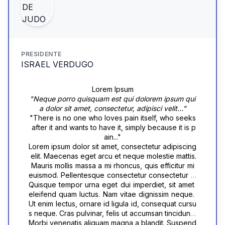
pit sem ut quam bibendum, vitae sodales nibh volu
tpat.
PRESIDENTE
ISRAEL VERDUGO
Lorem Ipsum
"Neque porro quisquam est qui dolorem ipsum qui
a dolor sit amet, consectetur, adipisci velit..."
"There is no one who loves pain itself, who seeks
 after it and wants to have it, simply because it is p
ain..."
Lorem ipsum dolor sit amet, consectetur adipiscing
 elit. Maecenas eget arcu et neque molestie mattis.
 Mauris mollis massa a mi rhoncus, quis efficitur mi 
euismod. Pellentesque consectetur consectetur m
agna vitae viverra. Quisque molestie ultricies eleif
Quisque tempor urna eget dui imperdiet, sit amet 
end. Nulla commodo ullamcorper risus, ut sceleris
eleifend quam luctus. Nam vitae dignissim neque. 
que urna aliquet vel. Suspendisse potenti. Vestibul
Ut enim lectus, ornare id ligula id, consequat cursu
um tempus interdum urna, non congue lorem vene
s neque. Cras pulvinar, felis ut accumsan tincidunt, 
natis in. Suspendisse mollis nunc et maximus feugi
neque lacus luctus enim, vitae cursus sem elit quis 
Morbi venenatis aliquam magna a blandit. Suspend