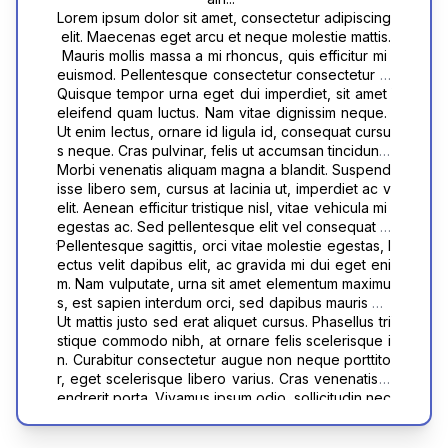
Lorem ipsum dolor sit amet, consectetur adipiscing
 elit. Maecenas eget arcu et neque molestie mattis.
 Mauris mollis massa a mi rhoncus, quis efficitur mi 
euismod. Pellentesque consectetur consectetur m
agna vitae viverra. Quisque molestie ultricies eleif
Quisque tempor urna eget dui imperdiet, sit amet 
end. Nulla commodo ullamcorper risus, ut sceleris
eleifend quam luctus. Nam vitae dignissim neque. 
que urna aliquet vel. Suspendisse potenti. Vestibul
Ut enim lectus, ornare id ligula id, consequat cursu
um tempus interdum urna, non congue lorem vene
s neque. Cras pulvinar, felis ut accumsan tincidunt, 
natis in. Suspendisse mollis nunc et maximus feugi
neque lacus luctus enim, vitae cursus sem elit quis 
Morbi venenatis aliquam magna a blandit. Suspend
at. Donec pharetra lectus at nunc convallis, ac max
nisl. Etiam fringilla sem quam, vel maximus ipsum or
isse libero sem, cursus at lacinia ut, imperdiet ac v
imus tortor volutpat. In hac habitasse platea dictum
nare quis. Etiam arcu nisl, egestas eu volutpat eget
elit. Aenean efficitur tristique nisl, vitae vehicula mi 
st. Quisque tincidunt posuere lorem sit amet feugia
, facilisis eget augue. Phasellus pulvinar consequa
egestas ac. Sed pellentesque elit vel consequat m
t. Cras augue turpis, feugiat at venenatis placerat, 
t sodales. Nam tempor, sem ut tincidunt cursus, nisl
aximus. Aenean tincidunt odio quis turpis accumsa
Pellentesque sagittis, orci vitae molestie egestas, l
convallis finibus tellus. Curabitur aliquam vestibulu
 mauris ornare diam, ut sodales metus velit in dui. S
n feugiat. Duis commodo mauris at rhoncus sceleri
ectus velit dapibus elit, ac gravida mi dui eget eni
m aliquam. Morbi eget quam eu odio elementum ia
ed tellus arcu, egestas rhoncus diam sed, viverra 
sque. Mauris ullamcorper ultrices ex.
m. Nam vulputate, urna sit amet elementum maximu
culis eget et felis. Suspendisse placerat justo nec 
pellentesque ipsum. Fusce mollis, elit eget dignissi
s, est sapien interdum orci, sed dapibus mauris ma
risus pellentesque euismod. Sed congue purus ut 
m laoreet, leo est iaculis neque, at congue lectus f
gna sit amet dui. Interdum et malesuada fames ac 
Ut mattis justo sed erat aliquet cursus. Phasellus tri
neque aliquet, id blandit nisl egestas.
elis a felis. In consequat sapien et sem luctus maxi
ante ipsum primis in faucibus. Vestibulum varius co
stique commodo nibh, at ornare felis scelerisque i
mus.
nsectetur mi in lobortis. Suspendisse sed commod
n. Curabitur consectetur augue non neque porttito
o tellus, et luctus arcu. Sed lacinia justo at eros ultri
r, eget scelerisque libero varius. Cras venenatis h
ces dapibus. Suspendisse non justo vel odio auct
endrerit porta. Vivamus ipsum odio, sollicitudin nec
or sagittis. Sed varius tellus nec enim tristique ulla
 pulvinar a, mollis a leo. Nunc pretium efficitur soda
mcorper. Quisque id felis non elit efficitur vestibulu
les. Integer convallis interdum mauris. Phasellus fe