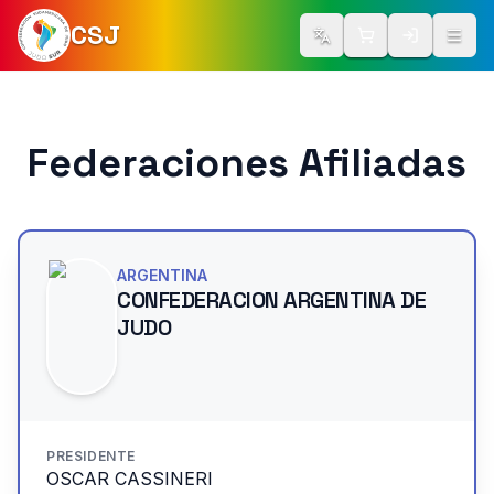
CSJ
Cambiar idioma
Iniciar Ses
Abrir
Federaciones Afiliadas
ARGENTINA
CONFEDERACION ARGENTINA DE
JUDO
PRESIDENTE
OSCAR CASSINERI