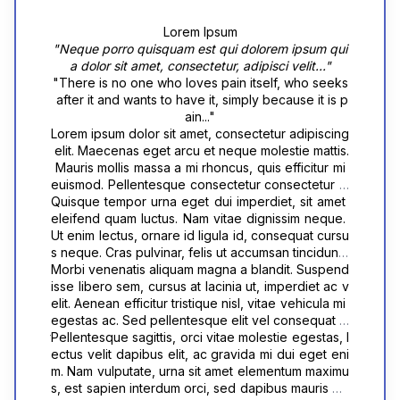
Lorem Ipsum
"Neque porro quisquam est qui dolorem ipsum qui
a dolor sit amet, consectetur, adipisci velit..."
"There is no one who loves pain itself, who seeks
 after it and wants to have it, simply because it is p
ain..."
Lorem ipsum dolor sit amet, consectetur adipiscing
 elit. Maecenas eget arcu et neque molestie mattis.
 Mauris mollis massa a mi rhoncus, quis efficitur mi 
euismod. Pellentesque consectetur consectetur m
agna vitae viverra. Quisque molestie ultricies eleif
Quisque tempor urna eget dui imperdiet, sit amet 
end. Nulla commodo ullamcorper risus, ut sceleris
eleifend quam luctus. Nam vitae dignissim neque. 
que urna aliquet vel. Suspendisse potenti. Vestibul
Ut enim lectus, ornare id ligula id, consequat cursu
um tempus interdum urna, non congue lorem vene
s neque. Cras pulvinar, felis ut accumsan tincidunt, 
natis in. Suspendisse mollis nunc et maximus feugi
neque lacus luctus enim, vitae cursus sem elit quis 
Morbi venenatis aliquam magna a blandit. Suspend
at. Donec pharetra lectus at nunc convallis, ac max
nisl. Etiam fringilla sem quam, vel maximus ipsum or
isse libero sem, cursus at lacinia ut, imperdiet ac v
imus tortor volutpat. In hac habitasse platea dictum
nare quis. Etiam arcu nisl, egestas eu volutpat eget
elit. Aenean efficitur tristique nisl, vitae vehicula mi 
st. Quisque tincidunt posuere lorem sit amet feugia
, facilisis eget augue. Phasellus pulvinar consequa
egestas ac. Sed pellentesque elit vel consequat m
t. Cras augue turpis, feugiat at venenatis placerat, 
t sodales. Nam tempor, sem ut tincidunt cursus, nisl
aximus. Aenean tincidunt odio quis turpis accumsa
Pellentesque sagittis, orci vitae molestie egestas, l
convallis finibus tellus. Curabitur aliquam vestibulu
 mauris ornare diam, ut sodales metus velit in dui. S
n feugiat. Duis commodo mauris at rhoncus sceleri
ectus velit dapibus elit, ac gravida mi dui eget eni
m aliquam. Morbi eget quam eu odio elementum ia
ed tellus arcu, egestas rhoncus diam sed, viverra 
sque. Mauris ullamcorper ultrices ex.
m. Nam vulputate, urna sit amet elementum maximu
culis eget et felis. Suspendisse placerat justo nec 
pellentesque ipsum. Fusce mollis, elit eget dignissi
s, est sapien interdum orci, sed dapibus mauris ma