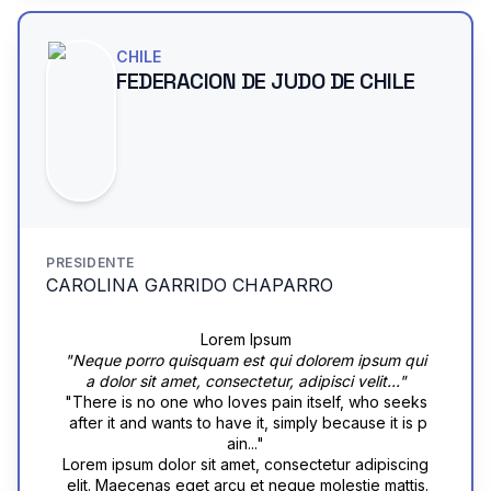
m. Morbi mattis risus sed eros ultricies porta vel ne
ugiat sapien et enim facilisis ultricies. Duis mollis ph
c velit. In aliquam massa nec purus egestas, eu dic
aretra enim vel euismod. Nullam nec odio eu nulla 
tum sem rutrum. Nam et nunc sit amet mauris tempu
volutpat tincidunt. Praesent rutrum, metus non pell
CHILE
s tincidunt sit amet ut sapien.
entesque elementum, arcu quam molestie nulla, ac
FEDERACION DE JUDO DE CHILE
 lobortis eros nibh id lacus. Aenean purus ex, lacini
a dapibus aliquam vitae, semper ut mi. Morbi susci
pit sem ut quam bibendum, vitae sodales nibh volu
tpat.
PRESIDENTE
CAROLINA GARRIDO CHAPARRO
Lorem Ipsum
"Neque porro quisquam est qui dolorem ipsum qui
a dolor sit amet, consectetur, adipisci velit..."
"There is no one who loves pain itself, who seeks
 after it and wants to have it, simply because it is p
ain..."
Lorem ipsum dolor sit amet, consectetur adipiscing
 elit. Maecenas eget arcu et neque molestie mattis.