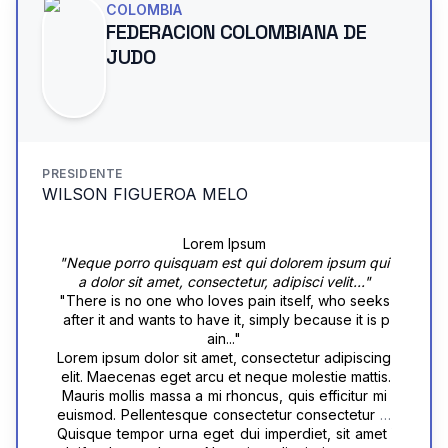
tum sem rutrum. Nam et nunc sit amet mauris tempu
volutpat tincidunt. Praesent rutrum, metus non pell
COLOMBIA
s tincidunt sit amet ut sapien.
entesque elementum, arcu quam molestie nulla, ac
FEDERACION COLOMBIANA DE
 lobortis eros nibh id lacus. Aenean purus ex, lacini
JUDO
a dapibus aliquam vitae, semper ut mi. Morbi susci
pit sem ut quam bibendum, vitae sodales nibh volu
tpat.
PRESIDENTE
WILSON FIGUEROA MELO
Lorem Ipsum
"Neque porro quisquam est qui dolorem ipsum qui
a dolor sit amet, consectetur, adipisci velit..."
"There is no one who loves pain itself, who seeks
 after it and wants to have it, simply because it is p
ain..."
Lorem ipsum dolor sit amet, consectetur adipiscing
 elit. Maecenas eget arcu et neque molestie mattis.
 Mauris mollis massa a mi rhoncus, quis efficitur mi 
euismod. Pellentesque consectetur consectetur m
agna vitae viverra. Quisque molestie ultricies eleif
Quisque tempor urna eget dui imperdiet, sit amet 