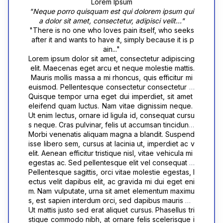
Lorem Ipsum
"Neque porro quisquam est qui dolorem ipsum qui
a dolor sit amet, consectetur, adipisci velit..."
"There is no one who loves pain itself, who seeks
 after it and wants to have it, simply because it is p
ain..."
Lorem ipsum dolor sit amet, consectetur adipiscing
 elit. Maecenas eget arcu et neque molestie mattis.
 Mauris mollis massa a mi rhoncus, quis efficitur mi 
euismod. Pellentesque consectetur consectetur m
agna vitae viverra. Quisque molestie ultricies eleif
Quisque tempor urna eget dui imperdiet, sit amet 
end. Nulla commodo ullamcorper risus, ut sceleris
eleifend quam luctus. Nam vitae dignissim neque. 
que urna aliquet vel. Suspendisse potenti. Vestibul
Ut enim lectus, ornare id ligula id, consequat cursu
um tempus interdum urna, non congue lorem vene
s neque. Cras pulvinar, felis ut accumsan tincidunt, 
natis in. Suspendisse mollis nunc et maximus feugi
neque lacus luctus enim, vitae cursus sem elit quis 
Morbi venenatis aliquam magna a blandit. Suspend
at. Donec pharetra lectus at nunc convallis, ac max
nisl. Etiam fringilla sem quam, vel maximus ipsum or
isse libero sem, cursus at lacinia ut, imperdiet ac v
imus tortor volutpat. In hac habitasse platea dictum
nare quis. Etiam arcu nisl, egestas eu volutpat eget
elit. Aenean efficitur tristique nisl, vitae vehicula mi 
st. Quisque tincidunt posuere lorem sit amet feugia
, facilisis eget augue. Phasellus pulvinar consequa
egestas ac. Sed pellentesque elit vel consequat m
t. Cras augue turpis, feugiat at venenatis placerat, 
t sodales. Nam tempor, sem ut tincidunt cursus, nisl
aximus. Aenean tincidunt odio quis turpis accumsa
Pellentesque sagittis, orci vitae molestie egestas, l
convallis finibus tellus. Curabitur aliquam vestibulu
 mauris ornare diam, ut sodales metus velit in dui. S
n feugiat. Duis commodo mauris at rhoncus sceleri
ectus velit dapibus elit, ac gravida mi dui eget eni
m aliquam. Morbi eget quam eu odio elementum ia
ed tellus arcu, egestas rhoncus diam sed, viverra 
sque. Mauris ullamcorper ultrices ex.
m. Nam vulputate, urna sit amet elementum maximu
culis eget et felis. Suspendisse placerat justo nec 
pellentesque ipsum. Fusce mollis, elit eget dignissi
s, est sapien interdum orci, sed dapibus mauris ma
risus pellentesque euismod. Sed congue purus ut 
m laoreet, leo est iaculis neque, at congue lectus f
gna sit amet dui. Interdum et malesuada fames ac 
Ut mattis justo sed erat aliquet cursus. Phasellus tri
neque aliquet, id blandit nisl egestas.
elis a felis. In consequat sapien et sem luctus maxi
ante ipsum primis in faucibus. Vestibulum varius co
stique commodo nibh, at ornare felis scelerisque i