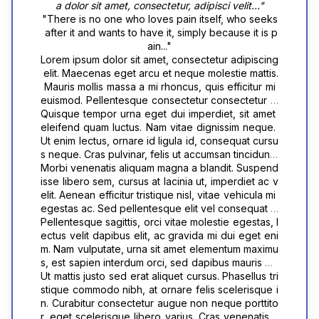
a dolor sit amet, consectetur, adipisci velit..."
"There is no one who loves pain itself, who seeks
 after it and wants to have it, simply because it is p
ain..."
Lorem ipsum dolor sit amet, consectetur adipiscing
 elit. Maecenas eget arcu et neque molestie mattis.
 Mauris mollis massa a mi rhoncus, quis efficitur mi 
euismod. Pellentesque consectetur consectetur m
agna vitae viverra. Quisque molestie ultricies eleif
Quisque tempor urna eget dui imperdiet, sit amet 
end. Nulla commodo ullamcorper risus, ut sceleris
eleifend quam luctus. Nam vitae dignissim neque. 
que urna aliquet vel. Suspendisse potenti. Vestibul
Ut enim lectus, ornare id ligula id, consequat cursu
um tempus interdum urna, non congue lorem vene
s neque. Cras pulvinar, felis ut accumsan tincidunt, 
natis in. Suspendisse mollis nunc et maximus feugi
neque lacus luctus enim, vitae cursus sem elit quis 
Morbi venenatis aliquam magna a blandit. Suspend
at. Donec pharetra lectus at nunc convallis, ac max
nisl. Etiam fringilla sem quam, vel maximus ipsum or
isse libero sem, cursus at lacinia ut, imperdiet ac v
imus tortor volutpat. In hac habitasse platea dictum
nare quis. Etiam arcu nisl, egestas eu volutpat eget
elit. Aenean efficitur tristique nisl, vitae vehicula mi 
st. Quisque tincidunt posuere lorem sit amet feugia
, facilisis eget augue. Phasellus pulvinar consequa
egestas ac. Sed pellentesque elit vel consequat m
t. Cras augue turpis, feugiat at venenatis placerat, 
t sodales. Nam tempor, sem ut tincidunt cursus, nisl
aximus. Aenean tincidunt odio quis turpis accumsa
Pellentesque sagittis, orci vitae molestie egestas, l
convallis finibus tellus. Curabitur aliquam vestibulu
 mauris ornare diam, ut sodales metus velit in dui. S
n feugiat. Duis commodo mauris at rhoncus sceleri
ectus velit dapibus elit, ac gravida mi dui eget eni
m aliquam. Morbi eget quam eu odio elementum ia
ed tellus arcu, egestas rhoncus diam sed, viverra 
sque. Mauris ullamcorper ultrices ex.
m. Nam vulputate, urna sit amet elementum maximu
culis eget et felis. Suspendisse placerat justo nec 
pellentesque ipsum. Fusce mollis, elit eget dignissi
s, est sapien interdum orci, sed dapibus mauris ma
risus pellentesque euismod. Sed congue purus ut 
m laoreet, leo est iaculis neque, at congue lectus f
gna sit amet dui. Interdum et malesuada fames ac 
Ut mattis justo sed erat aliquet cursus. Phasellus tri
neque aliquet, id blandit nisl egestas.
elis a felis. In consequat sapien et sem luctus maxi
ante ipsum primis in faucibus. Vestibulum varius co
stique commodo nibh, at ornare felis scelerisque i
mus.
nsectetur mi in lobortis. Suspendisse sed commod
n. Curabitur consectetur augue non neque porttito
o tellus, et luctus arcu. Sed lacinia justo at eros ultri
r, eget scelerisque libero varius. Cras venenatis h